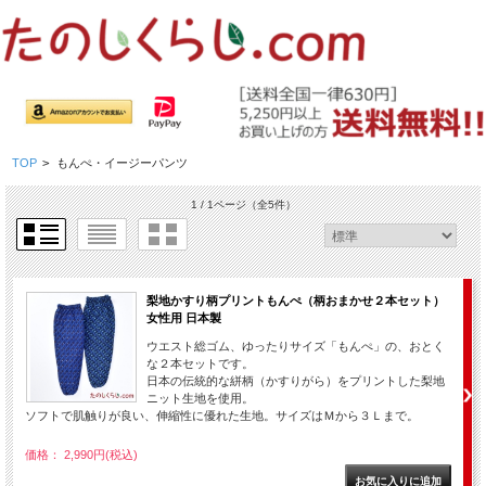
TOP
>
もんぺ・イージーパンツ
1 / 1ページ
（全5件）
梨地かすり柄プリントもんぺ（柄おまかせ２本セット）
女性用 日本製
ウエスト総ゴム、ゆったりサイズ「もんぺ」の、おとく
な２本セットです。
日本の伝統的な絣柄（かすりがら）をプリントした梨地
ニット生地を使用。
ソフトで肌触りが良い、伸縮性に優れた生地。サイズはＭから３Ｌまで。
価格： 2,990円(税込)