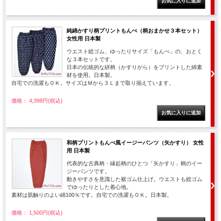
純綿かすり柄プリントもんぺ（柄おまかせ３本セット）
女性用 日本製
ウエスト総ゴム、ゆったりサイズ「もんぺ」の、おとく
な３本セットです。
日本の伝統的な絣柄（かすりがら）をプリントした綿素
材を使用。日本製。
自宅での洗濯もＯＫ。サイズはＭから３Ｌまで取り揃えています。
価格： 4,398円(税込)
和柄プリントもんぺ風イージーパンツ（矢かすり） 女性
用 日本製
代表的な古典柄・縁起柄のひとつ「矢かすり」柄のイー
ジーパンツです。
動きやすさを意識した裾ゴム仕上げ。ウエストも総ゴム
でゆったりとした着心地。
素材は肌触りのよい綿100％です。自宅での洗濯もＯＫ。日本製。
価格： 1,500円(税込)