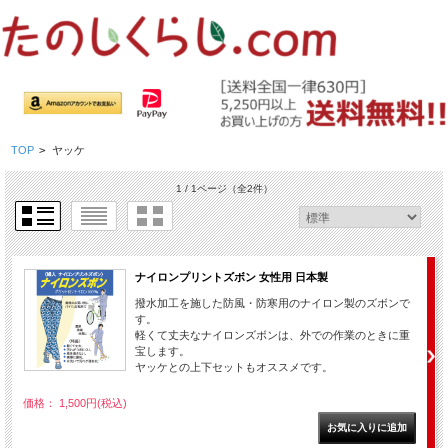
TOP
>
ヤッケ
1 / 1ページ
（全2件）
ナイロンプリントズボン 女性用 日本製
撥水加工を施した防風・防寒用のナイロン製のズボンで
す。
軽くて丈夫なナイロンズボンは、外での作業のときに重
宝します。
ヤッケとの上下セットもオススメです。
価格： 1,500円(税込)