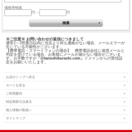
価格帯検索
円 ～
円
※ご注意※ お問い合わせの返信につきまして
通常2～3営業日以内に当店より何も連絡がない場合、メールエラーが
生じている可能性がございます。
【携帯電話・スマートフォンの場合】 携帯電話会社に迷惑メールと
判定を受けている場合、お客様にメールが届かない場合がございま
す。お手数ですが
「@tanoshikurashi.com」
ドメインからの受信設
定をお願いいたします。
お店のトップへ戻る
カートを見る
ご利用案内
特定商取引法表示
個人情報の取扱い
サイトマップ