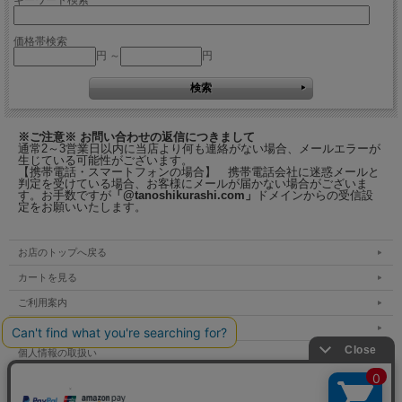
キーワード検索
価格帯検索
円 ～
円
※ご注意※ お問い合わせの返信につきまして
通常2～3営業日以内に当店より何も連絡がない場合、メールエラーが
生じている可能性がございます。
【携帯電話・スマートフォンの場合】 携帯電話会社に迷惑メールと
判定を受けている場合、お客様にメールが届かない場合がございま
す。お手数ですが
「@tanoshikurashi.com」
ドメインからの受信設
定をお願いいたします。
お店のトップへ戻る
カートを見る
ご利用案内
特定商取引法表示
個人情報の取扱い
サイトマップ