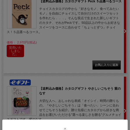
【送料込み価格】カタログギフト Peck ５品選べるコース
チョイスカタログの中から「好きなモノ、食べてみたい
モノ」を自由にチョイスして自分だけのスイーツセット
を作れたら．．．。そんな視点で生まれた新しいギフト
のカタチ、それがPeckです。50品以上の中からお好きな
スイーツをコースに合わせて「ちょっとずつ」チョイ
ス！５品選べるコース。
価格： 2,970円(税込)
完売いた
しまし
た。
【送料込み価格】カタログギフト やさしいごちそう 紫の
なす
大切な人へ、おしゃれな表紙「オイシイ」時間の贈りも
の。『やさしいごちそう』は「食べたい」シーンに合わ
せてごちそうを紹介。贈り先様にカタログから好きな商
品をお選びいただける"選べる楽しさを贈る"グルメチョイ
スギフトです。紫のなす。
価格： 11,000円(税込)