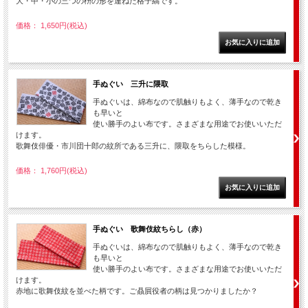
大・中・小の三つの枡の形を連ねた格子縞です。
価格： 1,650円(税込)
手ぬぐい 三升に隈取
手ぬぐいは、綿布なので肌触りもよく、薄手なので乾き
も早いと
使い勝手のよい布です。さまざまな用途でお使いいただ
けます。
歌舞伎俳優・市川団十郎の紋所である三升に、隈取をちらした模様。
価格： 1,760円(税込)
手ぬぐい 歌舞伎紋ちらし（赤）
手ぬぐいは、綿布なので肌触りもよく、薄手なので乾き
も早いと
使い勝手のよい布です。さまざまな用途でお使いいただ
けます。
赤地に歌舞伎紋を並べた柄です。ご贔屓役者の柄は見つかりましたか？