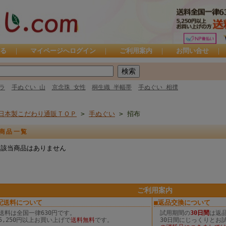
る
｜
マイページへログイン
｜
ご利用案内
｜
お問い合せ
｜
ラ
手ぬぐい 山
京念珠 女性
桐生織 半幅帯
手ぬぐい 相撲
日本製こだわり通販ＴＯＰ
>
手ぬぐい
> 招布
商品一覧
該当商品はありません
ご利用案内
配送料について
■返品交換について
送料は
全国一律630円
です。
試用期間の
30日間
は返
5,250円以上お買い上げで
送料無料
です。
30日間にじっくりとお