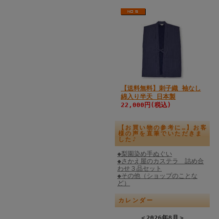
【送料無料】刺子織 袖なし
綿入り半天 日本製
22,000円(税込)
【お買い物の参考に…】お客
様の声を直筆でいただきま
した♪
◆梨園染め手ぬぐい
◆さかえ屋のカステラ 詰め合
わせ３品セット
◆その他（ショップのことな
ど）
カレンダー
＜
2026年8月
＞