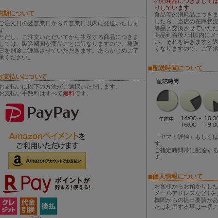
の消耗品につきまして
りしています。
納期について
食品等の消耗品につき
したら、当店の在庫状
ご注文日の翌営業日から５営業日以内に発送いたしま
等品と交換させていた
す。
商品到着後7日以内にメ
ただし、ご注文いただいてから生産する商品につきま
い。それを過ぎますと
しては、製造期間が商品ごとに異なりますので、発送
くなりますので、ご了
日を別途ご連絡させていただきます。あらかじめご了
承ください。
■配送時間について
お支払いについて
お支払いは以下の方法がご選択いただけます。
お支払い手数料はすべて
無料
です。
「ヤマト運輸」もしく
す。
ご指定時間帯に配達す
す。
■個人情報について
お客様からお預かりした
メールアドレスなど)を
機関からの提出要請が
たは利用する事は一切