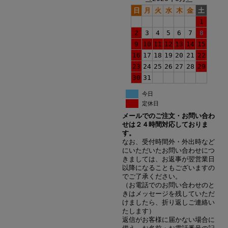
日
月
火
水
木
金
土
1
2
3
4
5
6
7
8
9
10
11
12
13
14
15
16
17
18
19
20
21
22
23
24
25
26
27
28
29
30
31
今日
定休日
メールでのご注文・お問い合わ
せは２４時間対応しておりま
す。
なお、受付時間外・外出時など
にいただいたお問い合わせにつ
きましては、お返事が翌営業日
以降になることもございますの
でご了承ください。
（お電話でのお問い合わせのと
きはメッセージを残していただ
けましたら、折り返しご連絡い
たします）
返信がお客様に届かない場合に