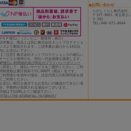
■お問い合わせ
たのしくらし株式会社
〒337-0051 埼玉県
3-302
TEL:048-671-8644
※ＮＰ後払い（コンビニ・郵便局・銀行）
請求書は、商品とは別に株式会社ネットプロテクショ
ンズより郵送されます。ご請求書お届けから14日以
内にお支払い下さい。
【ご注意】株式会社ネットプロテクションズの後払い
サービスが適用され、同社へ代金債権を譲渡します。
NP後払い利用規約及び同社のプライバシーポリシー
に同意して、後払いサービスをご選択ください。ご利
用限度額は累計残高で55,000円（税込）迄です。
ご利用者が未成年の場合、法定代理人の利用同意を得
てご利用ください。
お支払い期日を過ぎてもお支払いの確認ができない場
合、手数料が加算される場合がございます。
詳細は下記URLよりご確認下さい。
http://np-atobarai.jp/about/