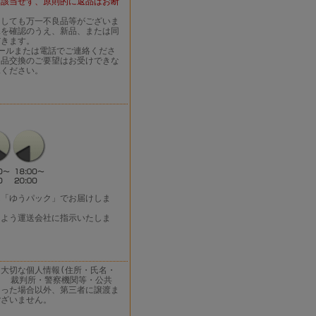
は該当せず、原則的に返品はお断
ましても万一不良品等がございま
況を確認のうえ、新品、または同
だきます。
ールまたは電話でご連絡くださ
返品交換のご要望はお受けできな
承ください。
は「ゆうパック」でお届けしま
るよう運送会社に指示いたしま
大切な個人情報(住所・氏名・
、 裁判所・警察機関等・公共
あった場合以外、第三者に譲渡ま
ございません。