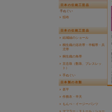
日本の伝統工芸品
手ぬぐい
招布
日本の伝統工芸品
結城紬のショール
桐生織の浴衣帯・半幅帯・兵
児帯
桐生織の角帯
京念珠（数珠、ブレスレッ
ト）
手ぬぐい
日本製の衣類
甚平
作務衣・半天
もんぺ・イージーパンツ
マフラー・ストール・ショー