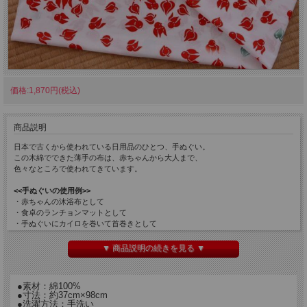
価格:1,870円(税込)
商品説明
日本で古くから使われている日用品のひとつ、手ぬぐい。
この木綿でできた薄手の布は、赤ちゃんから大人まで、
色々なところで使われてきています。
<<手ぬぐいの使用例>>
・赤ちゃんの沐浴布として
・食卓のランチョンマットとして
・手ぬぐいにカイロを巻いて首巻きとして
・２枚あわせて暖簾として
・キーボードの埃よけとして
▼ 商品説明の続きを見る ▼
・外国の方へのおみやげとして …など
もちろん、本来の顔や手を拭ったり、体を洗ったりという
●素材：綿100%
用途もありますし、包んだり、被ったり何でもあり。
●寸法：約37cm×98cm
綿布なので肌触りもよく、薄手なので乾きも早いと
●洗濯方法：手洗い