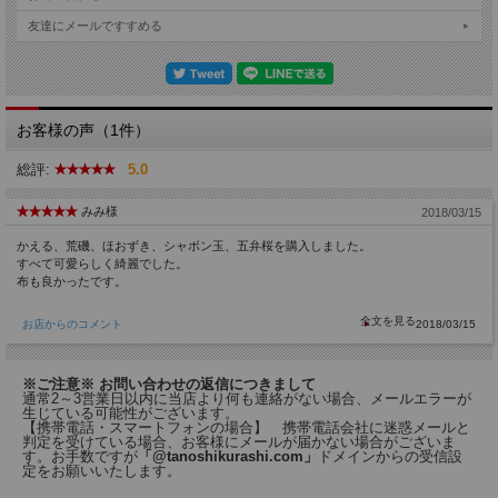
友達にメールですすめる
お客様の声（1件）
総評:
5.0
みみ様
2018/03/15
かえる、荒磯、ほおずき、シャボン玉、五弁桜を購入しました。
すべて可愛らしく綺麗でした。
布も良かったです。
お店からのコメント
2018/03/15
※ご注意※ お問い合わせの返信につきまして
通常2～3営業日以内に当店より何も連絡がない場合、メールエラーが
生じている可能性がございます。
【携帯電話・スマートフォンの場合】 携帯電話会社に迷惑メールと
判定を受けている場合、お客様にメールが届かない場合がございま
す。お手数ですが
「@tanoshikurashi.com」
ドメインからの受信設
定をお願いいたします。