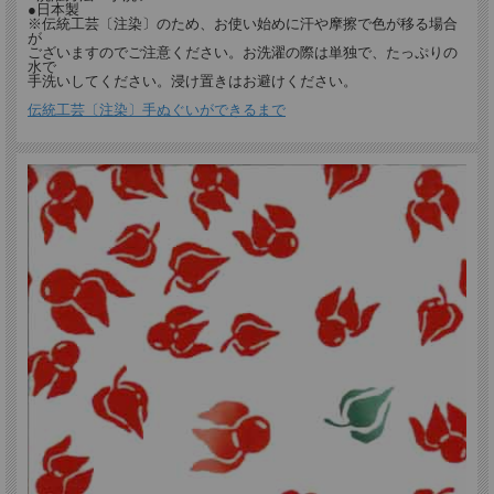
１枚で何役もこなす使い勝手のよい布です。
●日本製
※伝統工芸〔注染〕のため、お使い始めに汗や摩擦で色が移る場合
が
ございますのでご注意ください。お洗濯の際は単独で、たっぷりの
水で
手洗いしてください。浸け置きはお避けください。
伝統工芸〔注染〕手ぬぐいができるまで
この「ほおずき」は、
開花時期にあわせて日本各地で“市”が開催される、ほおずきの柄です。
特に東京・浅草寺のほおずき市は江戸時代から続く、江戸の夏の風物詩です。
そしてこの柄をデザインしたのが、日本橋の老舗「戸田屋商店」さんです。
戸田屋商店
明治5年（1872年）創業、130年以上の老舗の手ぬぐい製造卸問屋さんです。
梨園染の名称で江戸の粋を製品にしています。
梨園染の手ぬぐいは、伝統工芸の〔注染〕という技法を用い
「伝統的な職人技」と「日本のいま」を染め上げた、こだわりの手ぬぐいです。
デザインにこだわり、手作りにこだわり、生地にこだわる。