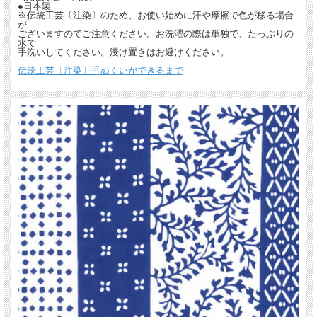
１枚で何役もこなす使い勝手のよい布です。
●日本製
※伝統工芸〔注染〕のため、お使い始めに汗や摩擦で色が移る場合
が
ございますのでご注意ください。お洗濯の際は単独で、たっぷりの
水で
手洗いしてください。浸け置きはお避けください。
伝統工芸〔注染〕手ぬぐいができるまで
この「小紋縞（青）」は、
日本橋の老舗・戸田屋商店に保管されている型紙のなかで、
現代では再現不可能なほど精緻な文様も多数あり、
その膨大な型紙の中より厳選し、染め上げた手ぬぐい。
『匠の技』シリーズとして作り上げました。
戸田屋商店
明治5年（1872年）創業、150年以上の老舗の手ぬぐい製造卸問屋さんです。
梨園染の名称で江戸の粋を製品にしています。
梨園染の手ぬぐいは、伝統工芸の〔注染〕という技法を用い
「伝統的な職人技」と「日本のいま」を染め上げた、こだわりの手ぬぐいです。