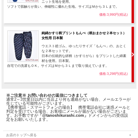
ニット生地を使用。
ソフトで肌触りが良い、伸縮性に優れた生地。サイズはＭから３Ｌまで。
価格:3,990円(税込)
純綿かすり柄プリントもんぺ（柄おまかせ２本セット）
女性用 日本製
ウエスト総ゴム、ゆったりサイズ「もんぺ」の、おとく
な２本セットです。
日本の伝統的な絣柄（かすりがら）をプリントした綿素
材を使用。日本製。
自宅での洗濯もＯＫ。サイズはＭから３Ｌまで取り揃えています。
価格:3,298円(税込)
※ご注意※ お問い合わせの返信につきまして
通常2～3営業日以内に当店より何も連絡がない場合、メールエラーが
生じている可能性がございます。
【携帯電話・スマートフォンの場合】 携帯電話会社に迷惑メールと
判定を受けている場合、お客様にメールが届かない場合がございま
す。お手数ですが
「@tanoshikurashi.com」
ドメインからの受信設
定をお願いいたします。
お店のトップへ戻る