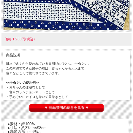
価格:1,980円(税込)
商品説明
日本で古くから使われている日用品のひとつ、手ぬぐい。
この木綿でできた薄手の布は、赤ちゃんから大人まで、
色々なところで使われてきています。
<<手ぬぐいの使用例>>
・赤ちゃんの沐浴布として
・食卓のランチョンマットとして
・手ぬぐいにカイロを巻いて首巻きとして
・２枚あわせて暖簾として
・キーボードの埃よけとして
▼ 商品説明の続きを見る ▼
・外国の方へのおみやげとして …など
もちろん、本来の顔や手を拭ったり、体を洗ったりという
●素材：綿100%
用途もありますし、包んだり、被ったり何でもあり。
●寸法：約37cm×98cm
綿布なので肌触りもよく、薄手なので乾きも早いと
●洗濯方法：手洗い