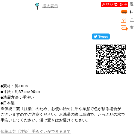
返
拡大表示
レ
こ
友
●素材：綿100%
●寸法：約37cm×90cm
●洗濯方法：手洗い
●日本製
※伝統工芸〔注染〕のため、お使い始めに汗や摩擦で色が移る場合が
ございますのでご注意ください。お洗濯の際は単独で、たっぷりの水で
手洗いしてください。浸け置きはお避けください。
伝統工芸〔注染〕手ぬぐいができるまで