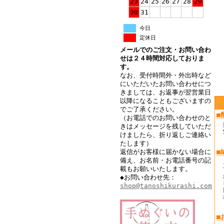
23
24
25
26
27
28
29
30
31
今日
定休日
メールでのご注文・お問い合わ
せは２４時間対応しておりま
す。
なお、受付時間外・外出時など
にいただいたお問い合わせにつ
きましては、お返事が翌営業日
以降になることもございますの
でご了承ください。
■
（お電話でのお問い合わせのと
きはメッセージを残していただ
けましたら、折り返しご連絡い
たします）
返信がお客様に届かない場合に
■
備え、お名前・お電話番号の記
載もお願いいたします。
◆お問い合わせ先：
shop@tanoshikurashi.com
■