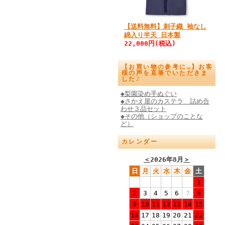
【送料無料】刺子織 袖なし
綿入り半天 日本製
22,000円(税込)
【お買い物の参考に…】お客
様の声を直筆でいただきま
した♪
◆梨園染め手ぬぐい
◆さかえ屋のカステラ 詰め合
わせ３品セット
◆その他（ショップのことな
ど）
カレンダー
＜
2026年8月
＞
日
月
火
水
木
金
土
1
2
3
4
5
6
7
8
9
10
11
12
13
14
15
16
17
18
19
20
21
22