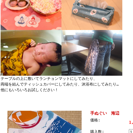
テーブルの上に敷いてランチョンマットにしてみたり、
両端を結んでティッシュカバーにしてみたり、沐浴布にしてみたり…
他にもいろいろお試しください！
手ぬぐい 海辺
価格:
1
購入数: