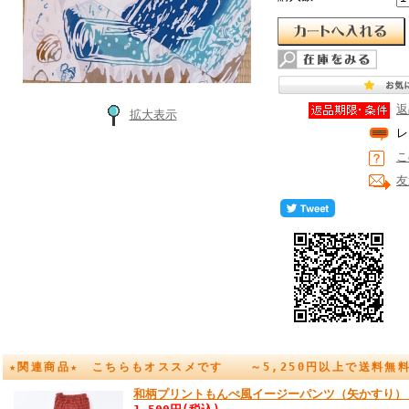
返
拡大表示
レ
こ
友
★関連商品★ こちらもオススメです ～5,250円以上で送料無
和柄プリントもんぺ風イージーパンツ（矢かすり）