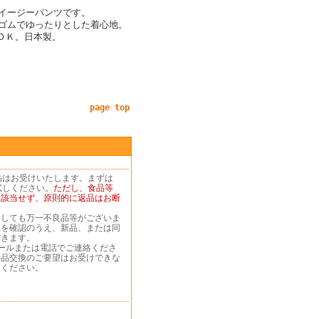
イージーパンツです。
ゴムでゆったりとした着心地。
ＯＫ。日本製。
page top
品はお受けいたします。まずは
試しください。
ただし、食品等
は該当せず、原則的に返品はお断
ましても万一不良品等がございま
況を確認のうえ、新品、または同
だきます。
ールまたは電話でご連絡くださ
返品交換のご要望はお受けできな
承ください。