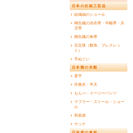
日本の伝統工芸品
結城紬のショール
桐生織の浴衣帯・半幅帯・兵
児帯
桐生織の角帯
京念珠（数珠、ブレスレッ
ト）
手ぬぐい
日本製の衣類
甚平
作務衣・半天
もんぺ・イージーパンツ
マフラー・ストール・ショー
ル
和装袋
ヤッケ
日本産の食材