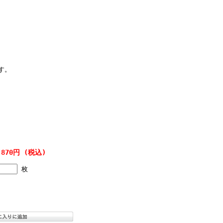
。
す。
,870円 (税込)
枚