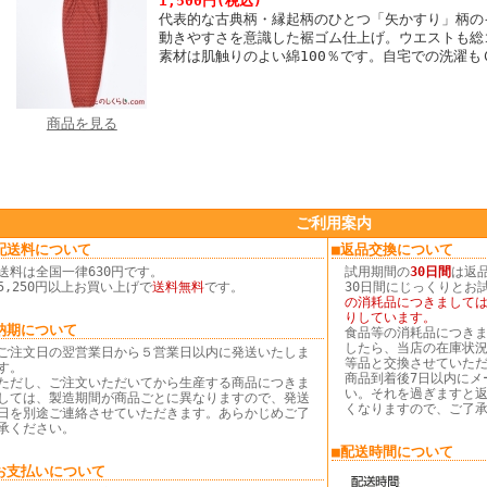
1,500円(税込)
代表的な古典柄・縁起柄のひとつ「矢かすり」柄の
動きやすさを意識した裾ゴム仕上げ。ウエストも総
素材は肌触りのよい綿100％です。自宅での洗濯も
商品を見る
ご利用案内
配送料について
■返品交換について
送料は
全国一律630円
です。
試用期間の
30日間
は返
5,250円以上お買い上げで
送料無料
です。
30日間にじっくりとお
の消耗品につきまして
りしています。
納期について
食品等の消耗品につき
したら、当店の在庫状
ご注文日の翌営業日から５営業日以内に発送いたしま
等品と交換させていた
す。
商品到着後7日以内にメ
ただし、ご注文いただいてから生産する商品につきま
い。それを過ぎますと
しては、製造期間が商品ごとに異なりますので、発送
くなりますので、ご了
日を別途ご連絡させていただきます。あらかじめご了
承ください。
■配送時間について
お支払いについて