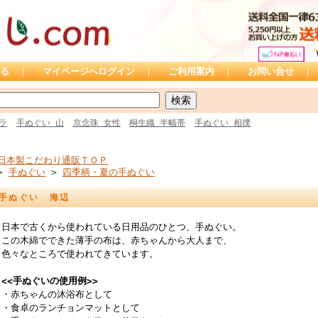
る
｜
マイページへログイン
｜
ご利用案内
｜
お問い合せ
｜
ラ
手ぬぐい 山
京念珠 女性
桐生織 半幅帯
手ぬぐい 相撲
日本製こだわり通販ＴＯＰ
>
手ぬぐい
>
四季柄・夏の手ぬぐい
手ぬぐい 海辺
日本で古くから使われている日用品のひとつ、手ぬぐい。
この木綿でできた薄手の布は、赤ちゃんから大人まで、
色々なところで使われてきています。
<<手ぬぐいの使用例>>
・赤ちゃんの沐浴布として
・食卓のランチョンマットとして