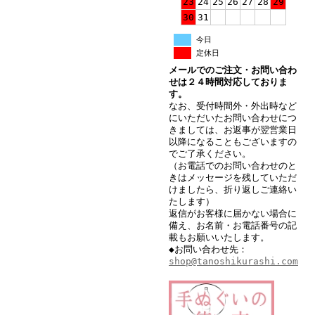
23
24
25
26
27
28
29
30
31
今日
定休日
メールでのご注文・お問い合わ
せは２４時間対応しておりま
す。
なお、受付時間外・外出時など
にいただいたお問い合わせにつ
きましては、お返事が翌営業日
以降になることもございますの
でご了承ください。
（お電話でのお問い合わせのと
きはメッセージを残していただ
けましたら、折り返しご連絡い
たします）
返信がお客様に届かない場合に
備え、お名前・お電話番号の記
載もお願いいたします。
◆お問い合わせ先：
shop@tanoshikurashi.com