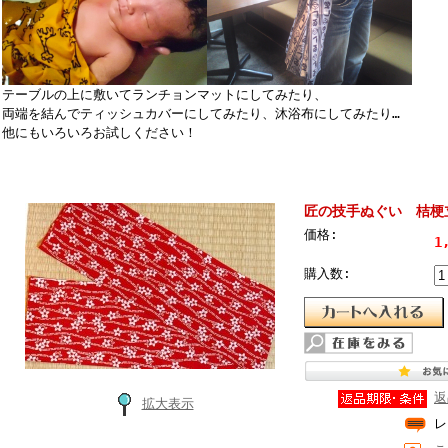
テーブルの上に敷いてランチョンマットにしてみたり、
両端を結んでティッシュカバーにしてみたり、沐浴布にしてみたり…
他にもいろいろお試しください！
匠の技手ぬぐい 桔梗
価格:
1
購入数:
返
拡大表示
レ