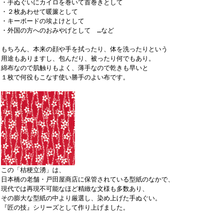
・手ぬぐいにカイロを巻いて首巻きとして
・２枚あわせて暖簾として
・キーボードの埃よけとして
・外国の方へのおみやげとして …など
もちろん、本来の顔や手を拭ったり、体を洗ったりという
用途もありますし、包んだり、被ったり何でもあり。
綿布なので肌触りもよく、薄手なので乾きも早いと
１枚で何役もこなす使い勝手のよい布です。
この「桔梗立湧」は、
日本橋の老舗・戸田屋商店に保管されている型紙のなかで、
現代では再現不可能なほど精緻な文様も多数あり、
その膨大な型紙の中より厳選し、染め上げた手ぬぐい。
『匠の技』シリーズとして作り上げました。