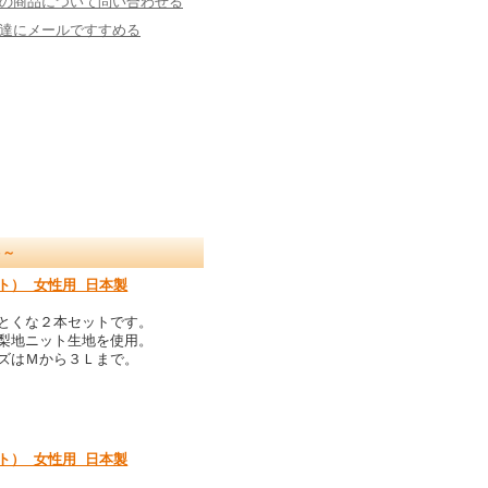
の商品について問い合わせる
達にメールですすめる
料～
ト） 女性用 日本製
とくな２本セットです。
梨地ニット生地を使用。
ズはＭから３Ｌまで。
ト） 女性用 日本製