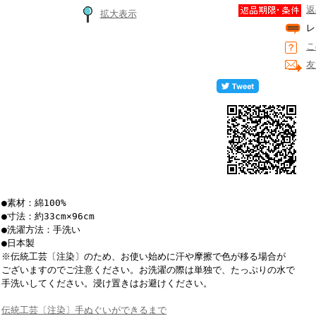
返
拡大表示
レ
こ
友
●素材：綿100%
●寸法：約33cm×96cm
●洗濯方法：手洗い
●日本製
※伝統工芸〔注染〕のため、お使い始めに汗や摩擦で色が移る場合が
ございますのでご注意ください。お洗濯の際は単独で、たっぷりの水で
手洗いしてください。浸け置きはお避けください。
伝統工芸〔注染〕手ぬぐいができるまで