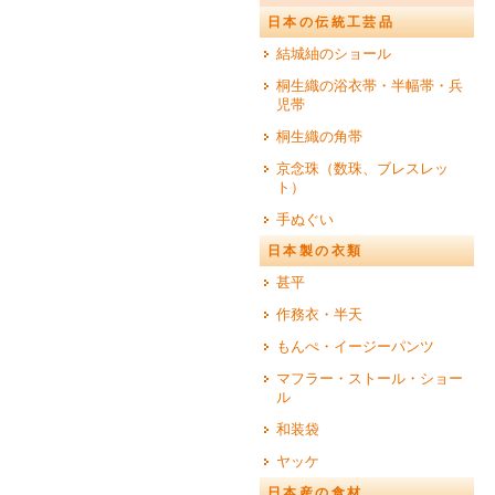
日本の伝統工芸品
結城紬のショール
桐生織の浴衣帯・半幅帯・兵
児帯
桐生織の角帯
京念珠（数珠、ブレスレッ
ト）
手ぬぐい
日本製の衣類
甚平
作務衣・半天
もんぺ・イージーパンツ
マフラー・ストール・ショー
ル
和装袋
ヤッケ
日本産の食材