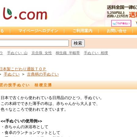
る
｜
マイページへログイン
｜
ご利用案内
｜
お問い合せ
｜
ラ
手ぬぐい 山
京念珠 女性
桐生織 半幅帯
手ぬぐい 相撲
日本製こだわり通販ＴＯＰ
>
手ぬぐい
>
古典柄の手ぬぐい
匠の技手ぬぐい 桔梗立湧
日本で古くから使われている日用品のひとつ、手ぬぐい。
この木綿でできた薄手の布は、赤ちゃんから大人まで、
色々なところで使われてきています。
<<手ぬぐいの使用例>>
・赤ちゃんの沐浴布として
・食卓のランチョンマットとして