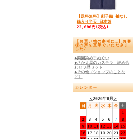
【送料無料】刺子織 袖なし
綿入り半天 日本製
22,000円(税込)
【お買い物の参考に…】お客
様の声を直筆でいただきま
した♪
◆梨園染め手ぬぐい
◆さかえ屋のカステラ 詰め合
わせ３品セット
◆その他（ショップのことな
ど）
カレンダー
＜
2026年8月
＞
日
月
火
水
木
金
土
1
2
3
4
5
6
7
8
9
10
11
12
13
14
15
16
17
18
19
20
21
22