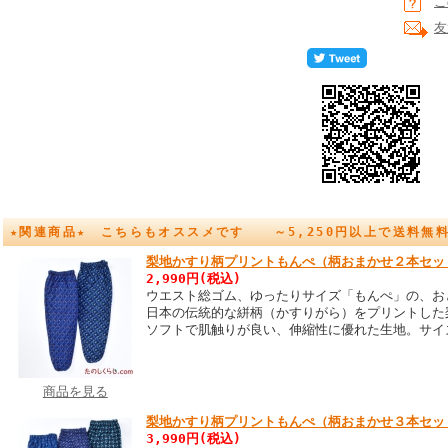
こ
友
★関連商品★ こちらもオススメです ～5,250円以上で送料無
梨地かすり柄プリントもんぺ（柄おまかせ２本セッ
2,990円(税込)
ウエスト総ゴム、ゆったりサイズ「もんぺ」の、お
日本の伝統的な絣柄（かすりがら）をプリントした
ソフトで肌触りが良い、伸縮性に優れた生地。サイ
商品を見る
梨地かすり柄プリントもんぺ（柄おまかせ３本セッ
3,990円(税込)