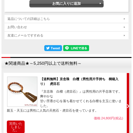
返品についての詳細はこちら
お問い合わせ
友達にメールですすめる
★関連商品★～5,250円以上で送料無料～
【送料無料】京念珠 白檀（男性用片手持ち 桐箱入
り） 虎目石
『京念珠 白檀（虎目石）』は男性用の片手念珠です。
爽やかな
甘い芳香が心を落ち着かせてくれる白檀を主玉に使いま
した。
親玉・天玉には男性に人気の天然石・虎目石を使っています。
価格:24,800円(税込)
完売いた
しまし
た。