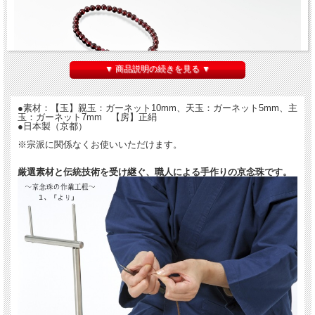
▼ 商品説明の続きを見る ▼
●素材：【玉】親玉：ガーネット10mm、天玉：ガーネット5mm、主
玉：ガーネット7mm 【房】正絹
●日本製（京都）
※宗派に関係なくお使いいただけます。
厳選素材と伝統技術を受け継ぐ、職人による手作りの京念珠です。
念珠（数珠・珠数（じゅず））は法具のひとつで、
お葬式や法事のときに手にする身近な法具です。
また、持っているだけで徳があるとされ、災いから護られるともいわれ、
普段からポケットやバッグに入れて携帯されることもおすすめです。
『京念珠 ガーネット7mm玉』は女性用の片手念珠です。
高価な天然石、１月の誕生石として良く知られているガーネット。
日本では、柘榴（ざくろ）に似ていることから『ざくろ石』とも呼ばれます。