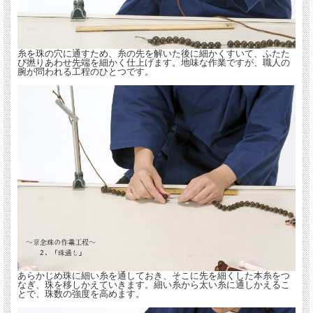
糸を珠の穴に通すため、糸の先を解いた後に細かくすいて、ふたた
び撚りあわせ先端を細かく仕上げます。地味な作業ですが、職人の
腕が問われる工程のひとつです。
ひとつひとつが熟練の珠数職人の手作りなので、まさに貴女だけの逸品。
大切に保管できる桐箱付きです。
念珠の色はどんな色をお持ちになっても不作法にはあたりませんので、
ぜひお好みの色をお選びください。
また、念珠は「寿珠（じゅず）」という字もあてられ、お祝いの贈り物にも適して
います。
あらかじめ珠に細い糸を通しておき、そこに先を細くした本糸をつ
なぎ、珠を移しかえていきます。細い糸から太い糸に通しかえるこ
とで、珠数の強度を高めます。