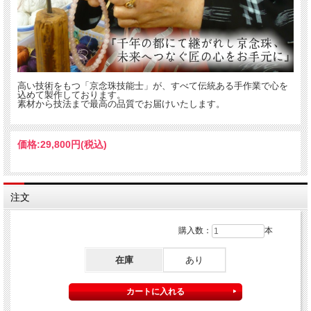
高い技術をもつ「京念珠技能士」が、すべて伝統ある手作業で心を
込めて製作しております。
素材から技法まで最高の品質でお届けいたします。
価格:
29,800円
(税込)
注文
購入数：
本
在庫
あり