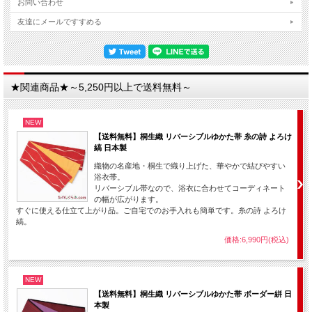
お問い合わせ
友達にメールですすめる
★関連商品★～5,250円以上で送料無料～
NEW
【送料無料】桐生織 リバーシブルゆかた帯 糸の詩 よろけ
縞 日本製
織物の名産地・桐生で織り上げた、華やかで結びやすい
浴衣帯。
リバーシブル帯なので、浴衣に合わせてコーディネート
の幅が広がります。
すぐに使える仕立て上がり品。ご自宅でのお手入れも簡単です。糸の詩 よろけ
縞。
価格:6,990円(税込)
NEW
【送料無料】桐生織 リバーシブルゆかた帯 ボーダー絣 日
本製