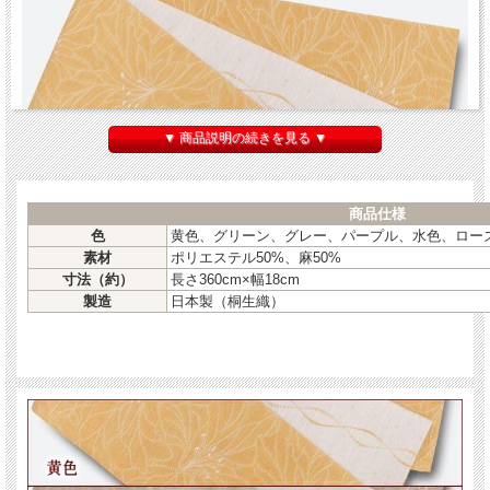
▼ 商品説明の続きを見る ▼
商品仕様
色
黄色、グリーン、グレー、パープル、水色、ロー
素材
ポリエステル50%、麻50%
寸法（約）
長さ360cm×幅18cm
製造
日本製（桐生織）
華やかで結びやすい帯
『桐生織 リバーシブルゆかた帯 百合 日本製』
織物の名産地・群馬県桐生で織り上げた浴衣帯です。
すぐに使える仕立て上がり品。素材はポリエステル50%・麻50%なので、ご自宅で
のお手入れも簡単。