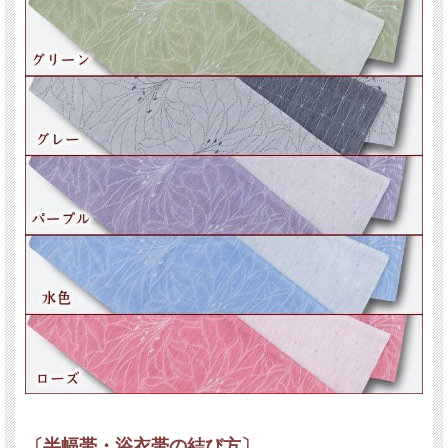
色は、黄色・グリーン・グレー・パープル・水色・ローズの６パターンご用意いた
しました。
表と裏の両方使えるリバーシブル帯なので、浴衣に合わせてコーディネートの幅が
広がります。
結び方によって表情が変わり、カジュアルな着こなしにオススメです。
古くから、帯のような長いものは厄除けの贈り物とする風習もあります。
ご自身でお使いいただくことだけでなく、大切な方への贈り物としても帯は最適で
す。
～桐生は日本の機どころ～
群馬県南東部にある桐生は、今から1,300年前の奈良時代から織物の産地として名
を馳せたところ。
特に帯地と紋織御召を多く生み出し、「西の西陣・東の桐生」と称される織物の一
大産地です。
鋸屋根の織物工場など歴史的建造物が今も残っています。
〔半幅帯・浴衣帯の結び方〕