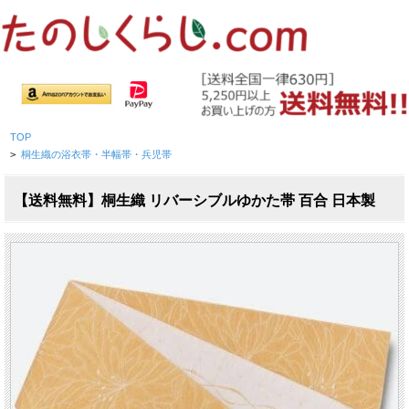
TOP
>
桐生織の浴衣帯・半幅帯・兵児帯
【送料無料】桐生織 リバーシブルゆかた帯 百合 日本製